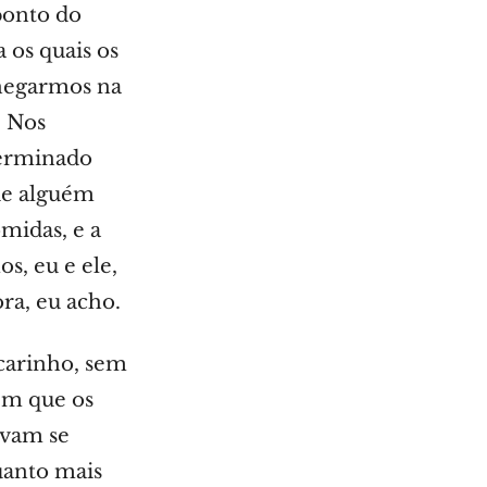
ponto do
os quais os
chegarmos na
. Nos
terminado
nde alguém
midas, e a
s, eu e ele,
ra, eu acho.
carinho, sem
ém que os
avam se
uanto mais