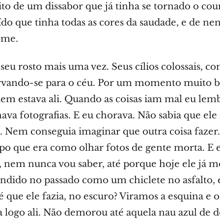
ito de um dissabor que já tinha se tornado o cou
ído que tinha todas as cores da saudade, e de n
ome.
 seu rosto mais uma vez. Seus cílios colossais, c
urvando-se para o céu. Por um momento muito 
em estava ali. Quando as coisas iam mal eu lem
ava fotografias. E eu chorava. Não sabia que ele 
 Nem conseguia imaginar que outra coisa fazer.
o que era como olhar fotos de gente morta. E e
 nem nunca vou saber, até porque hoje ele já m
ndido no passado como um chiclete no asfalto, 
é que ele fazia, no escuro? Viramos a esquina e 
a logo ali. Não demorou até aquela nau azul de d