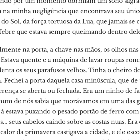
undo por um momento dormiam um sono sagra
a na minha negligência que encontrava seu únic
 do Sol, da força tortuosa da Lua, que jamais se 
 febre que estava sempre queimando dentro del
lmente na porta, a chave nas mãos, os olhos nas 
. Estava quente e a máquina de lavar roupas ronc
lenta os seus parafusos velhos. Tinha o cheiro d
a. Fechei a porta daquela casa minúscula, que de
ferença se aberta ou fechada. Era um ninho de f
nhum de nós sabia que morávamos em uma das g
 já estava puxando o pesado portão de ferro com
... seus cabelos caindo sobre as costas nuas. Era 
calor da primavera castigava a cidade, e ele esco