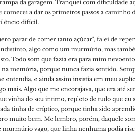
rampa da garagem. Tranquei com dificuldade aq
e comecei a dar os primeiros passos a caminho 
lêncio difícil.
ero parar de comer tanto açúcar", falei de repen
indistinto, algo como um murmúrio, mas tamb
sto. Todo som que fazia era para mim nevoento
r na memória, porque nunca fazia sentido. Sem
he entendia, e ainda assim insistia em meu suplí
lgo mais. Algo que me encorajava, que era até sen
ue vinha do seu íntimo, repleto de tudo que eu
Nada tinha de críptico, porque tinha sido apren
ro muito bem. Me lembro, porém, daquele som
e murmúrio vago, que linha nenhuma podia risc