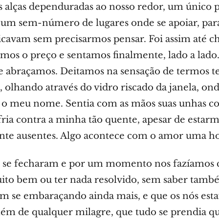
s alças dependuradas ao nosso redor, um único 
m sem-número de lugares onde se apoiar, para 
ticavam sem precisarmos pensar. Foi assim até 
amos o preço e sentamos finalmente, lado a lado
e abraçamos. Deitamos na sensação de termos 
, olhando através do vidro riscado da janela, o
o o meu nome. Sentia com as mãos suas unhas co
fria contra a minha tão quente, apesar de estarmo
nte ausentes. Algo acontece com o amor uma ho
s se fecharam e por um momento nos fazíamos 
ito bem ou ter nada resolvido, sem saber tamb
vam se embaraçando ainda mais, e que os nós est
lém de qualquer milagre, que tudo se prendia q