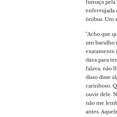
fumaça pela 
enferrujada 
ônibus. Um si
"Acho que qu
um barulho 
exatamente i
dava para te
falava, não l
disso disse a
carinhoso. Q
ouvir dele. 
não me lemb
antes. Aquel