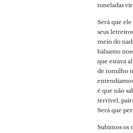
toneladas vir
Será que ele
seus letreir
meio do nada
bálsamo noss
que estava ali
de tomilho n
entendíamos 
é que não sa
terrível, pa
Será que per
Subimos os d