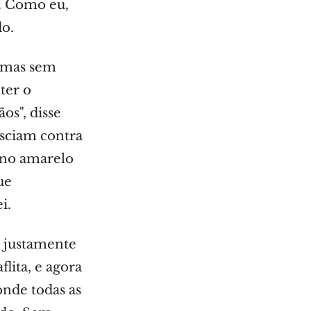
o. Como eu,
do.
, mas sem
ter o
os", disse
esciam contra
 no amarelo
ue
i.
e justamente
flita, e agora
nde todas as