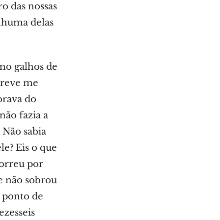
ro das nossas
enhuma delas
omo galhos de
breve me
brava do
não fazia a
 Não sabia
le? Eis o que
orreu por
e não sobrou
o ponto de
ezesseis