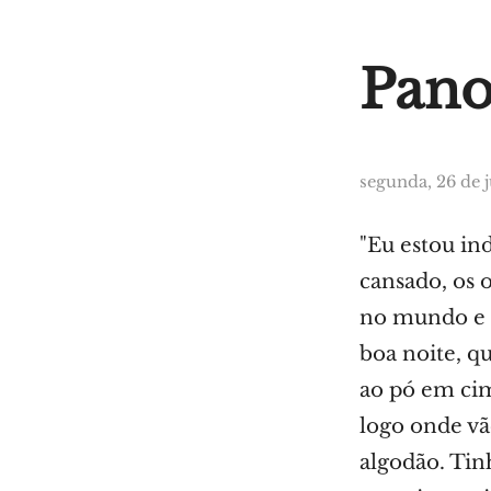
Pano
segunda, 26 de 
"Eu estou in
cansado, os 
no mundo e f
boa noite, q
ao pó em cim
logo onde vã
algodão. Tin