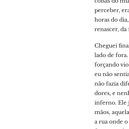
coisas do m
perceber, er
horas do dia,
renascer, da
Cheguei fina
lado de fora
forçando vio
eu não senti
não fazia di
dores, e ne
inferno. Ele
mãos, aquelas
a rua onde o 