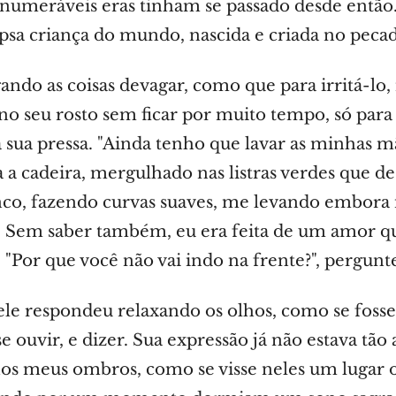
inumeráveis eras tinham se passado desde entã
psa criança do mundo, nascida e criada no peca
ando as coisas devagar, como que para irritá-lo
 no seu rosto sem ficar por muito tempo, só para 
 sua pressa. "Ainda tenho que lavar as minhas mã
 a cadeira, mergulhado nas listras verdes que d
nco, fazendo curvas suaves, me levando embora
. Sem saber também, eu era feita de um amor q
 "Por que você não vai indo na frente?", pergunte
 ele respondeu relaxando os olhos, como se foss
e ouvir, e dizer. Sua expressão já não estava tão a
os meus ombros, como se visse neles um lugar o