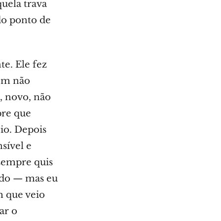
uela trava
do ponto de
te. Ele fez
ém não
, novo, não
pre que
cio. Depois
sível e
 sempre quis
dido — mas eu
 que veio
ar o