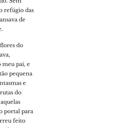
do. Sem
o refúgio das
cansava de
e.
flores do
ava,
o meu pai, e
 tão pequena
antasmas e
rutas do
 aquelas
o portal para
rreu feito