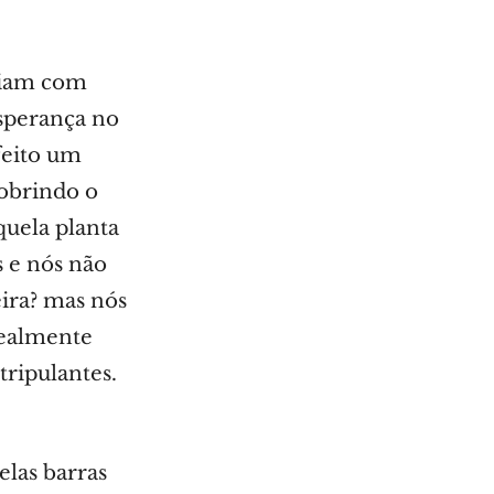
rriam com
esperança no
feito um
cobrindo o
aquela planta
s e nós não
ira? mas nós
realmente
tripulantes.
las barras