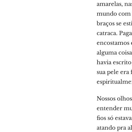
amarelas, na
mundo com u
braços se es
catraca. Pag
encostamos 
alguma coisa
havia escrit
sua pele era 
espiritualme
Nossos olho
entender mu
fios só esta
atando pra a