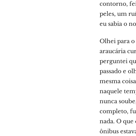
contorno, fe
peles, um ru
eu sabia o n
Olhei para o
araucária c
perguntei qu
passado e olh
mesma coisa.
naquele temp
nunca soube,
completo, fu
nada. O que 
ônibus estav